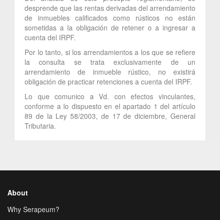
desprende que las rentas derivadas del arrendamiento
de inmuebles calificados como rústicos no están
sometidas a la obligación de retener o a ingresar a
cuenta del IRPF.
Por lo tanto, si los arrendamientos a los que se refiere
la consulta se trata exclusivamente de un
arrendamiento de inmueble rústico, no existirá
obligación de practicar retenciones a cuenta del IRPF.
Lo que comunico a Vd. con efectos vinculantes,
conforme a lo dispuesto en el apartado 1 del artículo
89 de la Ley 58/2003, de 17 de diciembre, General
Tributaria.
About
Why Serapeum?