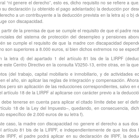
al “ni genere el derecho”, esto es, dicho requisito no se refiere a q
n su declaración (u obtenido el pago adelantado) la deducción por de
echo a un contribuyente a la deducción prevista en la letra a) o b) de
yuge con discapacidad.
 partir de la premisa de que se cumple el requisito de que el padre rea
stenciales del sistema de protección del desempleo y pensiones abon
bién se cumple el requisito de que la madre con discapacidad depen
no son superiores a 8.000 euros, si bien dichos extremos no se especifi
 la letra d) del apartado 1 del artículo 81 bis de la LIRPF (ded
de este Centro Directivo en la consulta V3250-13, entre otras, en la que
os (del trabajo, capital mobiliario e inmobiliario, y de actividades
n el año, sin aplicar las reglas de integración y compensación. Ahor
tos pero sin aplicación de las reducciones correspondientes, salvo en e
l artículo 18 de la LIRPF al aplicarse con carácter previo a la deducció
debe tenerse en cuenta para aplicar el citado límite debe ser el defi
artículo 18 de la Ley del Impuesto–, quedando, en consecuencia, dic
sto específico de 2.000 euros de su letra f).
ste caso, la madre con discapacidad no genere el derecho a sus dos h
del artículo 81 bis de la LIRPF, e independientemente de que los dos 
 de IRPF, el padre podrá aplicar en su declaración de IRPF, la de