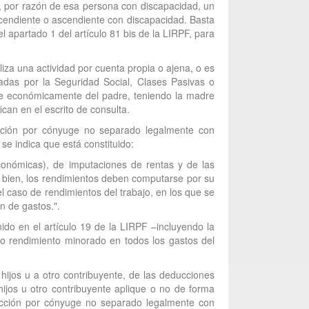
ue, por razón de esa persona con discapacidad, un
scendiente o ascendiente con discapacidad. Basta
l apartado 1 del artículo 81 bis de la LIRPF, para
liza una actividad por cuenta propia o ajena, o es
adas por la Seguridad Social, Clases Pasivas o
de económicamente del padre, teniendo la madre
can en el escrito de consulta.
ucción por cónyuge no separado legalmente con
 se indica que está constituido:
 económicas), de imputaciones de rentas y de las
a bien, los rendimientos deben computarse por su
l caso de rendimientos del trabajo, en los que se
n de gastos.".
nido en el artículo 19 de la LIRPF –incluyendo la
ho rendimiento minorado en todos los gastos del
ijos u a otro contribuyente, de las deducciones
hijos u otro contribuyente aplique o no de forma
ducción por cónyuge no separado legalmente con