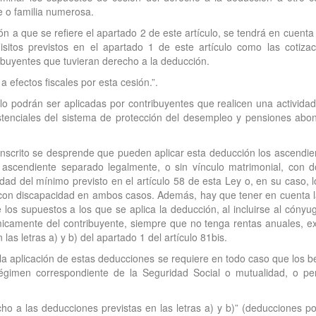
 o familia numerosa.
ión a que se refiere el apartado 2 de este artículo, se tendrá en cuen
itos previstos en el apartado 1 de este artículo como las cotizac
ibuyentes que tuvieran derecho a la deducción.
a efectos fiscales por esta cesión.”.
 podrán ser aplicadas por contribuyentes que realicen una actividad 
istenciales del sistema de protección del desempleo y pensiones abo
transcrito se desprende que pueden aplicar esta deducción los ascend
ascendiente separado legalmente, o sin vínculo matrimonial, con do
idad del mínimo previsto en el artículo 58 de esta Ley o, en su caso, 
con discapacidad en ambos casos. Además, hay que tener en cuenta l
los supuestos a los que se aplica la deducción, al incluirse al cón
amente del contribuyente, siempre que no tenga rentas anuales, excl
as letras a) y b) del apartado 1 del artículo 81bis.
 la aplicación de estas deducciones se requiere en todo caso que los be
égimen correspondiente de la Seguridad Social o mutualidad, o pe
cho a las deducciones previstas en las letras a) y b)” (deducciones 