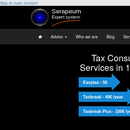
Skip to main content
Advice
Who we are
Blog
Ser
Tax Consu
"Muy 
Services in 
Josep 
Recom
Easytax - 5€
Taxbreak - 40€ /year
Taxbreak Plus - 100€ /y
Alejandr
Licenciad