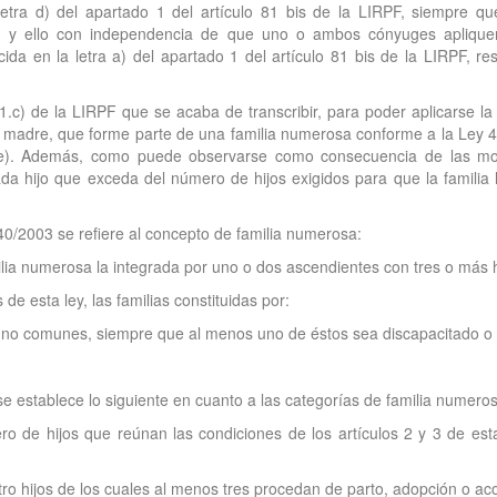
etra d) del apartado 1 del artículo 81 bis de la LIRPF, siempre que
PF, y ello con independencia de que uno o ambos cónyuges apliqu
da en la letra a) del apartado 1 del artículo 81 bis de la LIRPF, r
s.1.c) de la LIRPF que se acaba de transcribir, para poder aplicarse 
madre, que forme parte de una familia numerosa conforme a la Ley 4
. Además, como puede observarse como consecuencia de las modif
da hijo que exceda del número de hijos exigidos para que la familia 
y 40/2003 se refiere al concepto de familia numerosa:
amilia numerosa la integrada por uno o dos ascendientes con tres o más
de esta ley, las familias constituidas por:
 no comunes, siempre que al menos uno de éstos sea discapacitado o e
se establece lo siguiente en cuanto a las categorías de familia numero
o de hijos que reúnan las condiciones de los artículos 2 y 3 de esta 
uatro hijos de los cuales al menos tres procedan de parto, adopción o a