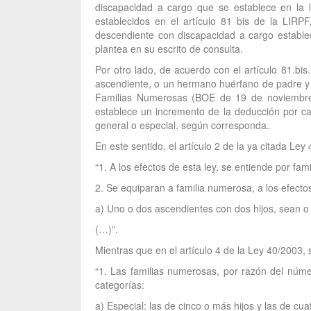
discapacidad a cargo que se establece en la l
establecidos en el artículo 81 bis de la LIR
descendiente con discapacidad a cargo estableci
plantea en su escrito de consulta.
Por otro lado, de acuerdo con el artículo 81.bi
ascendiente, o un hermano huérfano de padre y 
Familias Numerosas (BOE de 19 de noviembre)
establece un incremento de la deducción por ca
general o especial, según corresponda.
En este sentido, el artículo 2 de la ya citada Le
“1. A los efectos de esta ley, se entiende por f
2. Se equiparan a familia numerosa, a los efectos 
a) Uno o dos ascendientes con dos hijos, sean o
(…)”.
Mientras que en el artículo 4 de la Ley 40/2003, 
“1. Las familias numerosas, por razón del númer
categorías:
a) Especial: las de cinco o más hijos y las de c