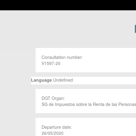
Consultation number:
V1597-20
Language
Undefined
DGT Organ:
SG de Impuestos sobre la Renta de las Personas
Departure date:
26/05/2020