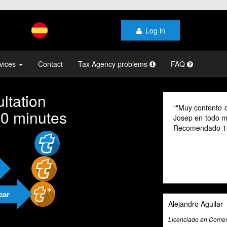
Log in
vices
Contact
Tax Agency problems
FAQ
ltation
contento con el profesionalismo y la atención de
As a digital n
10 minutes
en todo momento, mi gestoría y la de mi familia.
their advice p
endado 100% "
cannot speak S
valuable tool f
exceptional ta
and beyond to p
and guidance.
ear
o Aguilar
Ali Roghani
o en Comercio Internacional
Artificial Intelligen