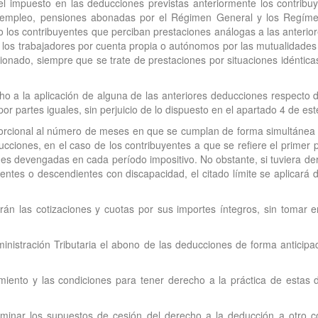
el impuesto en las deducciones previstas anteriormente los contribuy
esempleo, pensiones abonadas por el Régimen General y los Regíme
los contribuyentes que perciban prestaciones análogas a las anterior
e los trabajadores por cuenta propia o autónomos por las mutualidades 
ionado, siempre que se trate de prestaciones por situaciones idénticas
 a la aplicación de alguna de las anteriores deducciones respecto 
r partes iguales, sin perjuicio de lo dispuesto en el apartado 4 de este
rcional al número de meses en que se cumplan de forma simultánea los
ciones, en el caso de los contribuyentes a que se refiere el primer pá
des devengadas en cada período impositivo. No obstante, si tuviera dere
ientes o descendientes con discapacidad, el citado límite se aplicar
rán las cotizaciones y cuotas por sus importes íntegros, sin tomar 
dministración Tributaria el abono de las deducciones de forma anticip
miento y las condiciones para tener derecho a la práctica de estas
inar los supuestos de cesión del derecho a la deducción a otro c