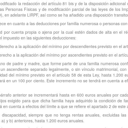
odificado la redacción del artículo 81 bis y de la disposición adicio
as Personas Físicas y de modificación parcial de las leyes de los I
), en adelante LIRPF, así como se ha añadido una disposición transitor
blece en cuanto a las deducciones por familia numerosa o personas con 
ad por cuenta propia o ajena por la cual estén dados de alta en el 
el impuesto en las siguientes deducciones:
recho a la aplicación del mínimo por descendientes previsto en el art
echo a la aplicación del mínimo por ascendientes previsto en el artíc
ano de padre y madre, que forme parte de una familia numerosa con
un ascendiente separado legalmente, o sin vínculo matrimonial, con 
lidad del mínimo previsto en el artículo 58 de esta Ley, hasta 1.200
rá en un 100 por ciento. Este incremento no se tendrá en cuenta a efe
párrafo anterior se incrementará hasta en 600 euros anuales por cada
s exigido para que dicha familia haya adquirido la condición de fam
n cuenta a efectos del límite a que se refiere el apartado 2 de este a
discapacidad, siempre que no tenga rentas anuales, excluidas las 
 a) y b) anteriores, hasta 1.200 euros anuales.