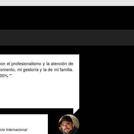
omad in Spain I could benefit much from
rovided in English as Unfortunately I
panish and this makes it a unique and
or all expats in Spain. Pratsglas is an
x advice expert system that goes above
rovide its users with valuable insights
ce & Big Data Expert