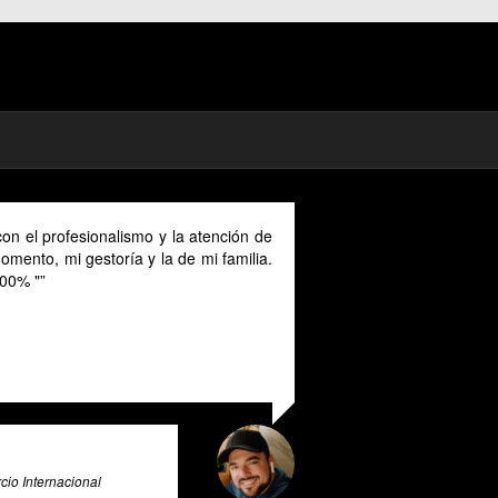
ón de
As a digital nomad in Spain I could benefit much from
ilia.
their advice provided in English as Unfortunately I
cannot speak Spanish and this makes it a unique and
valuable tool for all expats in Spain. Pratsglas is an
exceptional tax advice expert system that goes above
and beyond to provide its users with valuable insights
and guidance.
Ali Roghani
Artificial Intelligence & Big Data Expert