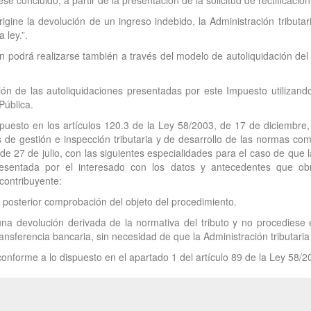
se concluido, a partir de la presentación de la solicitud de rectificación
rigine la devolución de un ingreso indebido, la Administración tribut
 ley.”.
ción podrá realizarse también a través del modelo de autoliquidación del
ación de las autoliquidaciones presentadas por este Impuesto utilizan
Pública.
dispuesto en los artículos 120.3 de la Ley 58/2003, de 17 de diciembre
 de gestión e inspección tributaria y de desarrollo de las normas co
e 27 de julio, con las siguientes especialidades para el caso de que la
esentada por el interesado con los datos y antecedentes que obr
 contribuyente:
a posterior comprobación del objeto del procedimiento.
una devolución derivada de la normativa del tributo y no procedies
ansferencia bancaria, sin necesidad de que la Administración tributaria 
onforme a lo dispuesto en el apartado 1 del artículo 89 de la Ley 58/2