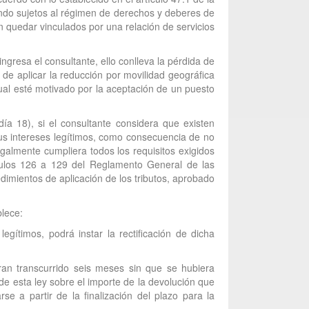
dando sujetos al régimen de derechos y deberes de
sin quedar vinculados por una relación de servicios
resa el consultante, ello conlleva la pérdida de
de aplicar la reducción por movilidad geográfica
itual esté motivado por la aceptación de un puesto
ía 18), si el consultante considera que existen
sus intereses legítimos, como consecuencia de no
egalmente cumpliera todos los requisitos exigidos
tículos 126 a 129 del Reglamento General de las
dimientos de aplicación de los tributos, aprobado
blece:
gítimos, podrá instar la rectificación de dicha
eran transcurrido seis meses sin que se hubiera
de esta ley sobre el importe de la devolución que
e a partir de la finalización del plazo para la