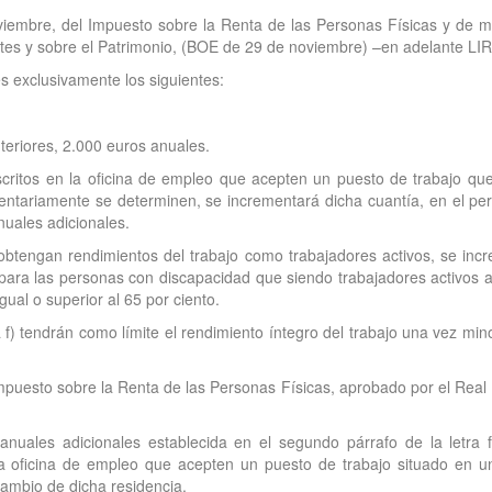
viembre, del Impuesto sobre la Renta de las Personas Físicas y de mo
tes y sobre el Patrimonio, (BOE de 29 de noviembre) –en adelante LIR
s exclusivamente los siguientes:
nteriores, 2.000 euros anuales.
ritos en la oficina de empleo que acepten un puesto de trabajo que e
entariamente se determinen, se incrementará dicha cuantía, en el per
nuales adicionales.
btengan rendimientos del trabajo como trabajadores activos, se incr
para las personas con discapacidad que siendo trabajadores activos a
ual o superior al 65 por ciento.
a f) tendrán como límite el rendimiento íntegro del trabajo una vez min
Impuesto sobre la Renta de las Personas Físicas, aprobado por el Re
nuales adicionales establecida en el segundo párrafo de la letra f
 oficina de empleo que acepten un puesto de trabajo situado en un m
cambio de dicha residencia.