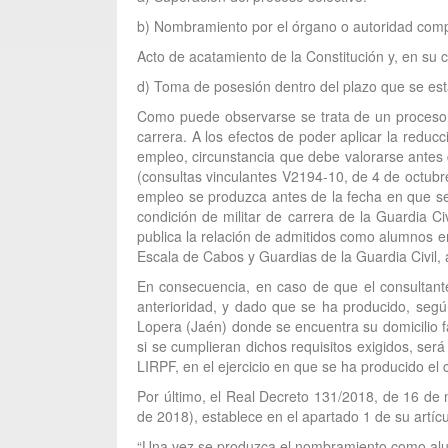
b) Nombramiento por el órgano o autoridad compe
Acto de acatamiento de la Constitución y, en su 
d) Toma de posesión dentro del plazo que se est
Como puede observarse se trata de un proceso qu
carrera. A los efectos de poder aplicar la reduc
empleo, circunstancia que debe valorarse antes d
(consultas vinculantes V2194-10, de 4 de octubre
empleo se produzca antes de la fecha en que sea
condición de militar de carrera de la Guardia C
publica la relación de admitidos como alumnos en
Escala de Cabos y Guardias de la Guardia Civil, 
En consecuencia, en caso de que el consultante
anterioridad, y dado que se ha producido, segú
Lopera (Jaén) donde se encuentra su domicilio 
si se cumplieran dichos requisitos exigidos, será
LIRPF, en el ejercicio en que se ha producido el 
Por último, el Real Decreto 131/2018, de 16 de
de 2018), establece en el apartado 1 de su artíc
“Una vez se produzca el nombramiento como alumn