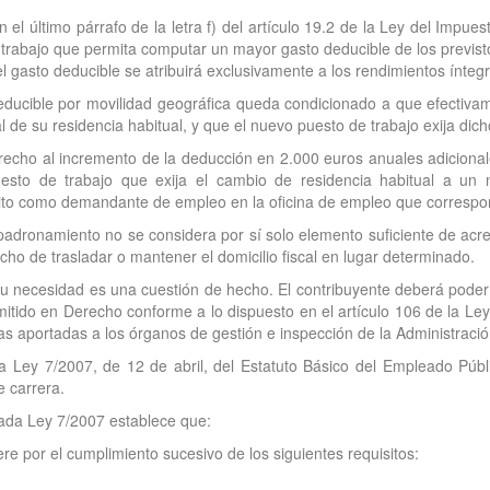
 en el último párrafo de la letra f) del artículo 19.2 de la Ley del Imp
trabajo que permita computar un mayor gasto deducible de los previstos
el gasto deducible se atribuirá exclusivamente a los rendimientos íntegr
deducible por movilidad geográfica queda condicionado a que efectiva
al de su residencia habitual, y que el nuevo puesto de trabajo exija dic
erecho al incremento de la deducción en 2.000 euros anuales adicional
esto de trabajo que exija el cambio de residencia habitual a un 
ito como demandante de empleo en la oficina de empleo que correspon
padronamiento no se considera por sí solo elemento suficiente de acred
ho de trasladar o mantener el domicilio fiscal en lugar determinado.
u necesidad es una cuestión de hecho. El contribuyente deberá poder a
ido en Derecho conforme a lo dispuesto en el artículo 106 de la Ley
s aportadas a los órganos de gestión e inspección de la Administración
la Ley 7/2007, de 12 de abril, del Estatuto Básico del Empleado Públ
e carrera.
citada Ley 7/2007 establece que:
re por el cumplimiento sucesivo de los siguientes requisitos: