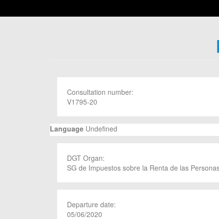
Consultation number:
V1795-20
Language
Undefined
DGT Organ:
SG de Impuestos sobre la Renta de las Personas
Departure date:
05/06/2020