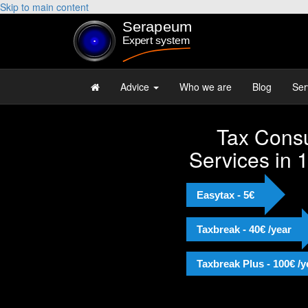
Skip to main content
Advice
Who we are
Blog
Ser
Tax Consu
Services in 
Easytax - 5€
Taxbreak - 40€ /year
Taxbreak Plus - 100€ /y