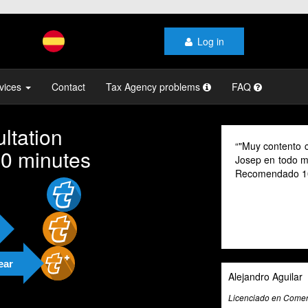
Log in
vices
Contact
Tax Agency problems
FAQ
ltation
"Muy contento con el profesionalismo y la atenci
10 minutes
Josep en todo momento, mi gestoría y la de mi fam
Recomendado 100% "
ear
Alejandro Aguilar
Licenciado en Comercio Internacional