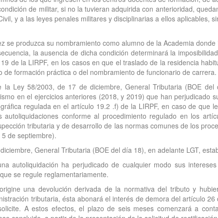
ondición de militar, si no la tuvieran adquirida con anterioridad, que
il, y a las leyes penales militares y disciplinarias a ellos aplicables, 
ez se produzca su nombramiento como alumno de la Academia donde ing
uencia, la ausencia de dicha condición determinará la imposibilidad 
lo 19 de la LIRPF, en los casos en que el traslado de la residencia hab
lo de formación práctica o del nombramiento de funcionario de carrera.
e la Ley 58/2003, de 17 de diciembre, General Tributaria (BOE del d
ismo en el ejercicios anteriores (2018, y 2019) que han perjudicado 
ráfica regulada en el artículo 19.2 .f) de la LIRPF, en caso de que l
chas autoliquidaciones conforme al procedimiento regulado en los ar
spección tributaria y de desarrollo de las normas comunes de los proce
 5 de septiembre).
 diciembre, General Tributaria (BOE del día 18), en adelante LGT, esta
na autoliquidación ha perjudicado de cualquier modo sus intereses le
 que se regule reglamentariamente.
 origine una devolución derivada de la normativa del tributo y hubi
stración tributaria, ésta abonará el interés de demora del artículo 26 
olicite. A estos efectos, el plazo de seis meses comenzará a contars