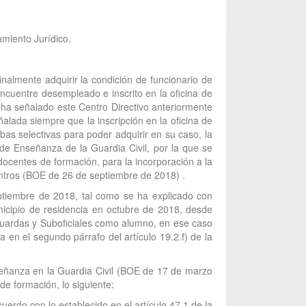
amiento Jurídico.
nalmente adquirir la condición de funcionario de
encuentre desempleado e inscrito en la oficina de
o ha señalado este Centro Directivo anteriormente
alada siempre que la inscripción en la oficina de
as selectivas para poder adquirir en su caso, la
 de Enseñanza de la Guardia Civil, por la que se
docentes de formación, para la incorporación a la
entros (BOE de 26 de septiembre de 2018) .
eptiembre de 2018, tal como se ha explicado con
nicipio de residencia en octubre de 2018, desde
Guardas y Suboficiales como alumno, en ese caso
a en el segundo párrafo del artículo 19.2.f) de la
señanza en la Guardia Civil (BOE de 17 de marzo
e formación, lo siguiente:
rdo con lo establecido en el artículo 47.1 de la