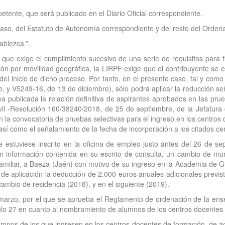
tente, que será publicado en el Diario Oficial correspondiente.
caso, del Estatuto de Autonomía correspondiente y del resto del Orden
ablezca.”.
e exige el cumplimiento sucesivo de una serie de requisitos para fi
ción por movilidad geográfica, la LIRPF exige que el contribuyente se 
el inicio de dicho proceso. Por tanto, en el presente caso, tal y com
, y V5249-16, de 13 de diciembre), sólo podrá aplicar la reducción señ
 publicada la relación definitiva de aspirantes aprobados en las prueb
ivil -Resolución 160/38240/2018, de 25 de septiembre, de la Jefatura
 la convocatoria de pruebas selectivas para el ingreso en los centros 
así como el señalamiento de la fecha de incorporación a los citados c
 estuviese inscrito en la oficina de empleo justo antes del 26 de s
n información contenida en su escrito de consulta, un cambio de mu
familiar, a Baeza (Jaén) con motivo de su ingreso en la Academia de 
 de aplicación la deducción de 2.000 euros anuales adicionales previst
cambio de residencia (2018), y en el siguiente (2019).
 marzo, por el que se aprueba el Reglamento de ordenación de la en
ulo 27 en cuanto al nombramiento de alumnos de los centros docentes d
os de los que ingresen en los centros docentes de formación, de acue