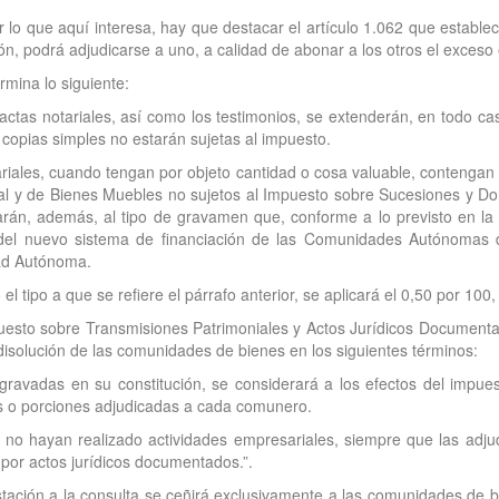
or lo que aquí interesa, hay que destacar el artículo 1.062 que estab
n, podrá adjudicarse a uno, a calidad de abonar a los otros el exceso 
rmina lo siguiente:
y actas notariales, así como los testimonios, se extenderán, en todo c
s copias simples no estarán sujetas al impuesto.
ariales, cuando tengan por objeto cantidad o cosa valuable, contengan a
rial y de Bienes Muebles no sujetos al Impuesto sobre Sucesiones y 
tarán, además, al tipo de gravamen que, conforme a lo previsto en l
as del nuevo sistema de financiación de las Comunidades Autónoma
ad Autónoma.
ipo a que se refiere el párrafo anterior, se aplicará el 0,50 por 100, 
mpuesto sobre Transmisiones Patrimoniales y Actos Jurídicos Documen
disolución de las comunidades de bienes en los siguientes términos:
gravadas en su constitución, se considerará a los efectos del impue
hos o porciones adjudicadas a cada comunero.
no hayan realizado actividades empresariales, siempre que las adju
, por actos jurídicos documentados.”.
tación a la consulta se ceñirá exclusivamente a las comunidades de b