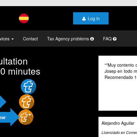
Log in
vices
Contact
Tax Agency problems
FAQ
ltation
contento con el profesionalismo y la atención de
As a digital n
10 minutes
en todo momento, mi gestoría y la de mi familia.
their advice p
endado 100% "
cannot speak S
valuable tool f
exceptional ta
and beyond to p
and guidance.
ear
o Aguilar
Ali Roghani
o en Comercio Internacional
Artificial Intelligen