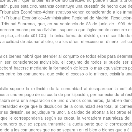
cabe advertir que, si bien este Centro Directivo no puede indicar a pri
isión, pues esta circunstancia constituye una cuestión de hecho que 
 los Tribunales Económico-Administrativos vienen considerando a los i
ión" (Tribunal Económico-Administrativo Regional de Madrid: Resolucion
del Tribunal Supremo, que, en su sentencia de 28 de junio de 1999, 
esmerecer mucho por su división –supuesto que lógicamente concurre e
de un piso, artículo 401 CC)– la única forma de división, en el sentido 
s a calidad de abonar al otro, o a los otros, el exceso en dinero –artícu
ios bienes habrá que atender al conjunto de todos ellos para determina
 ser considerados indivisible, el conjunto de todos si puede ser s
deberá hacerse mediante la formación de lotes lo más equivalentes po
enes entre los comuneros, que evite el exceso o lo minore, existiría 
sito supone la extinción de la comunidad al desaparecer la cotitular
es a uno en pago de su cuota de participación, permaneciendo el resto e
 habrá será una separación de uno o varios comuneros, (también denom
a literalidad exige que la disolución de la comunidad sea total, al co
 su división, se adjudique “a uno”, a calidad de abonar a los otros e
al que le correspondería según su cuota, la verdadera naturaleza de
l comunero que se separa transmite la cuota parte que le correspon
ponde a los comuneros que no se separan en el bien o bienes que a él 