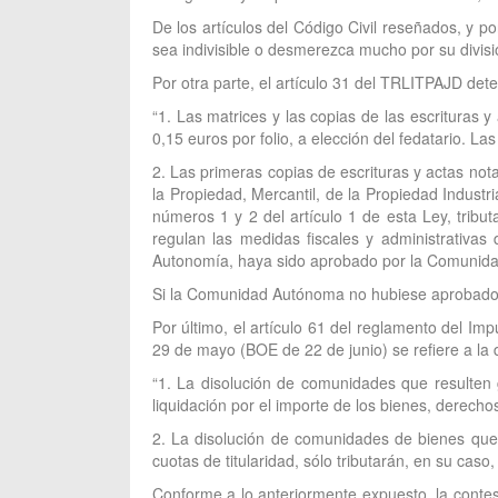
De los artículos del Código Civil reseñados, y p
sea indivisible o desmerezca mucho por su divisió
Por otra parte, el artículo 31 del TRLITPAJD dete
“1. Las matrices y las copias de las escrituras 
0,15 euros por folio, a elección del fedatario. La
2. Las primeras copias de escrituras y actas not
la Propiedad, Mercantil, de la Propiedad Indust
números 1 y 2 del artículo 1 de esta Ley, tribu
regulan las medidas fiscales y administrativ
Autonomía, haya sido aprobado por la Comunid
Si la Comunidad Autónoma no hubiese aprobado el t
Por último, el artículo 61 del reglamento del I
29 de mayo (BOE de 22 de junio) se refiere a la 
“1. La disolución de comunidades que resulten 
liquidación por el importe de los bienes, derec
2. La disolución de comunidades de bienes que 
cuotas de titularidad, sólo tributarán, en su caso
Conforme a lo anteriormente expuesto, la contes