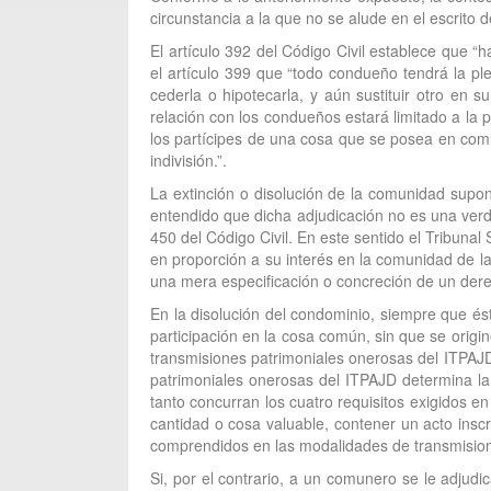
circunstancia a la que no se alude en el escrito d
El artículo 392 del Código Civil establece que 
el artículo 399 que “todo condueño tendrá la pl
cederla o hipotecarla, y aún sustituir otro en 
relación con los condueños estará limitado a la p
los partícipes de una cosa que se posea en comú
indivisión.”.
La extinción o disolución de la comunidad supo
entendido que dicha adjudicación no es una verd
450 del Código Civil. En este sentido el Tribun
en proporción a su interés en la comunidad de las
una mera especificación o concreción de un dere
En la disolución del condominio, siempre que és
participación en la cosa común, sin que se origin
transmisiones patrimoniales onerosas del ITPAJD.
patrimoniales onerosas del ITPAJD determina la 
tanto concurran los cuatro requisitos exigidos en
cantidad o cosa valuable, contener un acto insc
comprendidos en las modalidades de transmision
Si, por el contrario, a un comunero se le adjud