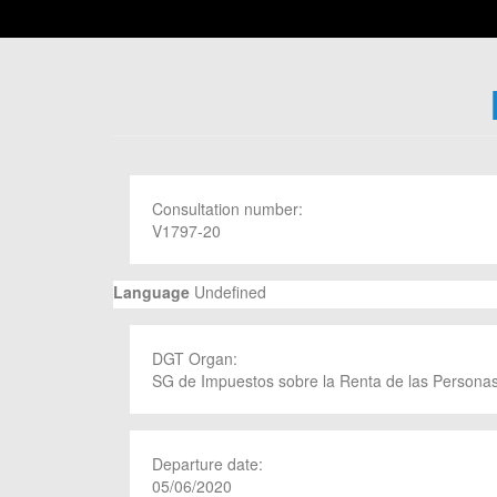
Consultation number:
V1797-20
Language
Undefined
DGT Organ:
SG de Impuestos sobre la Renta de las Personas
Departure date:
05/06/2020