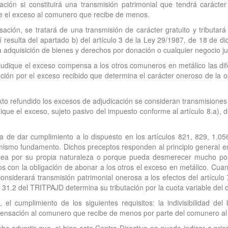
cación si constituirá una transmisión patrimonial que tendrá caráct
e el exceso al comunero que recibe de menos.
ción, se tratará de una transmisión de carácter gratuito y tributa
sí resulta del apartado b) del artículo 3 de la Ley 29/1987, de 18 de 
adquisición de bienes y derechos por donación o cualquier negocio jurídi
adjudique el exceso compensa a los otros comuneros en metálico las dife
ión por el exceso recibido que determina el carácter oneroso de la op
exto refundido los excesos de adjudicación se consideran transmisiones 
que el exceso, sujeto pasivo del impuesto conforme al artículo 8.a), de
 de dar cumplimiento a lo dispuesto en los artículos 821, 829, 1.05
ismo fundamento. Dichos preceptos responden al principio general esta
sea por su propia naturaleza o porque pueda desmerecer mucho por la
 con la obligación de abonar a los otros el exceso en metálico. Cua
considerará transmisión patrimonial onerosa a los efectos del artículo
lo 31.2 del TRITPAJD determina su tributación por la cuota variable del
 el cumplimiento de los siguientes requisitos: la indivisibilidad del
pensación al comunero que recibe de menos por parte del comunero al 