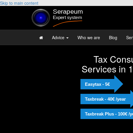
Skip to main content
Advice
Who we are
Blog
Ser
Tax Consu
"Muy 
Services in 
Josep 
Recom
Easytax - 5€
Taxbreak - 40€ /year
Taxbreak Plus - 100€ /y
Alejandr
Licenciad