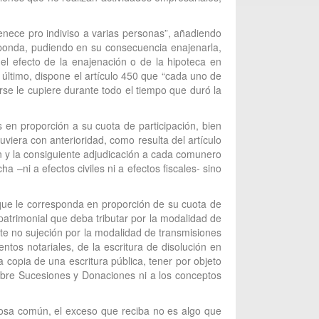
enece pro indiviso a varias personas”, añadiendo
esponda, pudiendo en su consecuencia enajenarla,
 el efecto de la enajenación o de la hipoteca en
r último, dispone el artículo 450 que “cada uno de
se le cupiere durante todo el tiempo que duró la
en proporción a su cuota de participación, bien
iera con anterioridad, como resulta del artículo
n y la consiguiente adjudicación a cada comunero
 –ni a efectos civiles ni a efectos fiscales- sino
 que le corresponda en proporción de su cuota de
 patrimonial que deba tributar por la modalidad de
nte no sujeción por la modalidad de transmisiones
tos notariales, de la escritura de disolución en
a copia de una escritura pública, tener por objeto
sobre Sucesiones y Donaciones ni a los conceptos
 cosa común, el exceso que reciba no es algo que