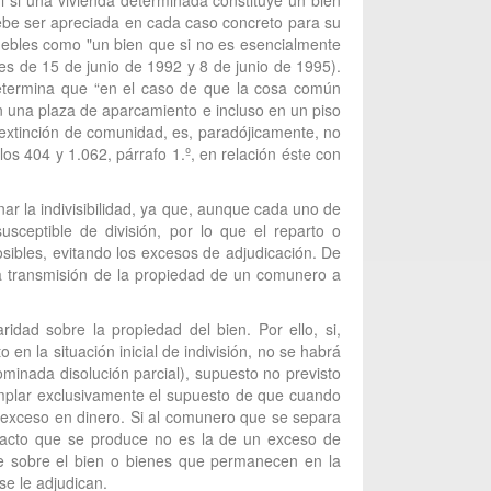
ori si una vivienda determinada constituye un bien
debe ser apreciada en cada caso concreto para su
nmuebles como "un bien que si no es esencialmente
es de 15 de junio de 1992 y 8 de junio de 1995).
determina que “en el caso de que la cosa común
n una plaza de aparcamiento e incluso en un piso
de extinción de comunidad, es, paradójicamente, no
los 404 y 1.062, párrafo 1.º, en relación éste con
r la indivisibilidad, ya que, aunque cada uno de
usceptible de división, por lo que el reparto o
sibles, evitando los excesos de adjudicación. De
una transmisión de la propiedad de un comunero a
idad sobre la propiedad del bien. Por ello, si,
n la situación inicial de indivisión, no se habrá
inada disolución parcial), supuesto no previsto
ntemplar exclusivamente el supuesto de que cuando
l exceso en dinero. Si al comunero que se separa
l acto que se produce no es la de un exceso de
de sobre el bien o bienes que permanecen en la
se le adjudican.