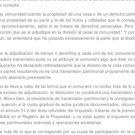
e consulta.
“hay comunidad cuando la propiedad de una cosa o de un derecho pert
ena propiedad de su parte y la de los frutos y utilidades que le corr
su aprovechamiento, salvo si se tratare de derechos personales. Pero
orción que se le adjudique en la división al cesar la comunidad.” Y, po
n, se entenderá que ha poseído exclusivamente la parte que al dividir
ne la adjudicación de bienes o derechos a cada uno de los comuneros 
adera transmisión pues no se atribuye al comunero algo que éste no tuv
al Supremo ha declarado reiteradamente que la división de la cosa comú
 partes resultantes no es una transmisión patrimonial propiamente dicha
cho abstracto preexistente.
ta se lleve a cabo de tal forma que el comunero no reciba más de lo
e exceso de adjudicación, la disolución no constituirá una transmisión
 Ahora bien, la inexistencia de transmisión patrimonial y la consiguie
sujeción a la cuota gradual de actos jurídicos documentados, documen
 el artículo 31.2 del texto refundido del Impuesto: tratarse de la primer
ribible en el Registro de la Propiedad, y no estar sujeto al Impuesto 
es patrimoniales onerosas y operaciones societarias.
ica más de lo que le corresponda por su cuota de participación en la