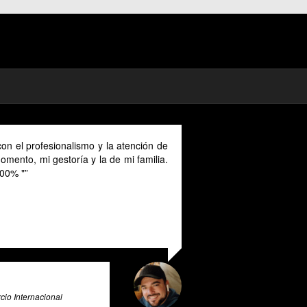
omad in Spain I could benefit much from
rovided in English as Unfortunately I
panish and this makes it a unique and
or all expats in Spain. Pratsglas is an
x advice expert system that goes above
rovide its users with valuable insights
ce & Big Data Expert