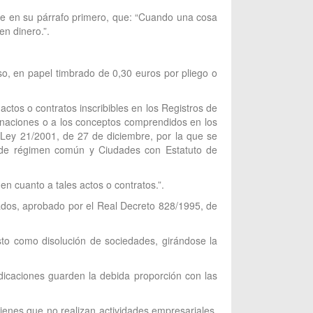
lece en su párrafo primero, que: “Cuando una cosa
en dinero.”.
aso, en papel timbrado de 0,30 euros por pliego o
ctos o contratos inscribibles en los Registros de
Donaciones o a los conceptos comprendidos en los
a Ley 21/2001, de 27 de diciembre, por la que se
s de régimen común y Ciudades con Estatuto de
en cuanto a tales actos o contratos.”.
tados, aprobado por el Real Decreto 828/1995, de
sto como disolución de sociedades, girándose la
dicaciones guarden la debida proporción con las
ienes que no realizan actividades empresariales,