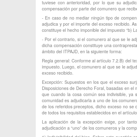
tuviese con anterioridad, por lo que su adjudi
compensación por parte del comunero que recib
- En caso de no mediar ningún tipo de compensa
adjudica y por el importe del exceso recibido. A
constituye el hecho imponible del impuesto “b) La 
- Por el contrario, si el comunero al que se le 
dicha compensación constituye una contraprestac
ámbito del ITPAJD, en la siguiente forma:
Regla general: Conforme al artículo 7.2.B) del t
impuesto. Luego, el comunero al que se le adjudi
exceso recibido.
Excepción: Supuestos en los que el exceso surja
Disposiciones de Derecho Foral, basadas en el m
que cuando la cosa común sea indivisible, ya 
comunidad es adjudicarla a uno de los comuneros
de los referidos preceptos, dicho exceso no se 
de todos los requisitos establecidos en el artícu
La aplicación de la excepción exige, por tanto,
adjudicación a “uno” de los comuneros y la com