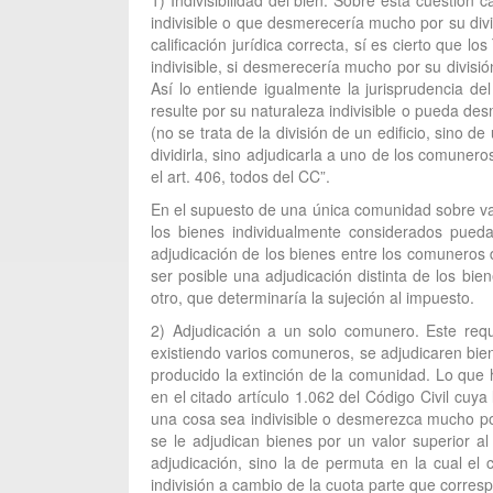
1) Indivisibilidad del bien. Sobre esta cuestión 
indivisible o que desmerecería mucho por su div
calificación jurídica correcta, sí es cierto que
indivisible, si desmerecería mucho por su divis
Así lo entiende igualmente la jurisprudencia 
resulte por su naturaleza indivisible o pueda d
(no se trata de la división de un edificio, sino 
dividirla, sino adjudicarla a uno de los comunero
el art. 406, todos del CC”.
En el supuesto de una única comunidad sobre var
los bienes individualmente considerados puedan
adjudicación de los bienes entre los comuneros 
ser posible una adjudicación distinta de los bi
otro, que determinaría la sujeción al impuesto.
2) Adjudicación a un solo comunero. Este requi
existiendo varios comuneros, se adjudicaren bien
producido la extinción de la comunidad. Lo que
en el citado artículo 1.062 del Código Civil cuy
una cosa sea indivisible o desmerezca mucho por
se le adjudican bienes por un valor superior 
adjudicación, sino la de permuta en la cual e
indivisión a cambio de la cuota parte que corres