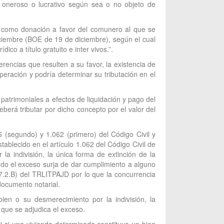
er oneroso o lucrativo según sea o no objeto de
rá como donación a favor del comunero al que se
diciembre (BOE de 19 de diciembre), según el cual
co a título gratuito e inter vivos.”.
rencias que resulten a su favor, la existencia de
eración y podría determinar su tributación en el
patrimoniales a efectos de liquidación y pago del
berá tributar por dicho concepto por el valor del
6 (segundo) y 1.062 (primero) del Código Civil y
blecido en el artículo 1.062 del Código Civil de
 indivisión, la única forma de extinción de la
ndo el exceso surja de dar cumplimiento a alguno
 7.2.B) del TRLITPAJD por lo que la concurrencia
 documento notarial.
 bien o su desmerecimiento por la indivisión, la
que se adjudica el exceso.