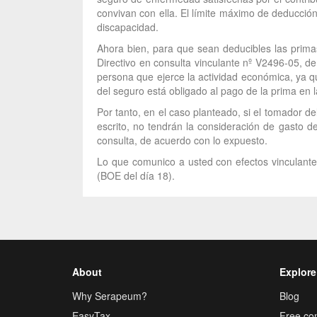
convivan con ella. El límite máximo de deducci
discapacidad.
Ahora bien, para que sean deducibles las prima
Directivo en consulta vinculante nº V2496-05, d
persona que ejerce la actividad económica, ya q
del seguro está obligado al pago de la prima en l
Por tanto, en el caso planteado, si el tomador 
escrito, no tendrán la consideración de gasto d
consulta, de acuerdo con lo expuesto.
Lo que comunico a usted con efectos vinculantes
(BOE del día 18).
About
Explore
Why Serapeum?
Blog
EasyTax
Free con