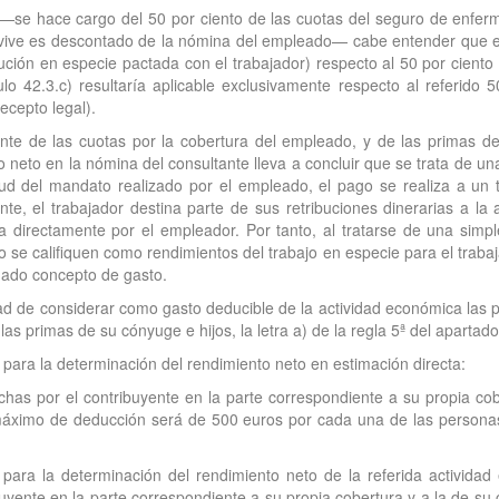
—se hace cargo del 50 por ciento de las cuotas del seguro de enferme
vive es descontado de la nómina del empleado— cabe entender que en
bución en especie pactada con el trabajador) respecto al 50 por cient
culo 42.3.c) resultaría aplicable exclusivamente respecto al referid
recepto legal).
tante de las cuotas por la cobertura del empleado, y de las primas de
eto en la nómina del consultante lleva a concluir que se trata de una
rtud del mandato realizado por el empleado, el pago se realiza a un 
nte, el trabajador destina parte de sus retribuciones dinerarias a l
za directamente por el empleador. Por tanto, al tratarse de una si
se califiquen como rendimientos del trabajo en especie para el trabaja
inado concepto de gasto.
ilidad de considerar como gasto deducible de la actividad económica l
as primas de su cónyuge e hijos, la letra a) de la regla 5ª del apartado
 para la determinación del rendimiento neto en estimación directa:
has por el contribuyente en la parte correspondiente a su propia co
e máximo de deducción será de 500 euros por cada una de las person
 para la determinación del rendimiento neto de la referida actividad
uyente en la parte correspondiente a su propia cobertura y a la de su