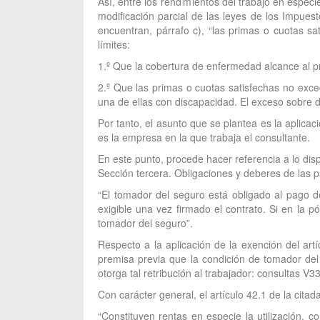
Así, entre los rendimientos del trabajo en espec
modificación parcial de las leyes de los Impue
encuentran, párrafo c), “las primas o cuotas s
límites:
1.º Que la cobertura de enfermedad alcance al p
2.º Que las primas o cuotas satisfechas no exc
una de ellas con discapacidad. El exceso sobre di
Por tanto, el asunto que se plantea es la aplic
es la empresa en la que trabaja el consultante.
En este punto, procede hacer referencia a lo dis
Sección tercera. Obligaciones y deberes de las par
“El tomador del seguro está obligado al pago de
exigible una vez firmado el contrato. Si en la 
tomador del seguro”.
Respecto a la aplicación de la exención del art
premisa previa que la condición de tomador de
otorga tal retribución al trabajador: consultas 
Con carácter general, el artículo 42.1 de la cita
“Constituyen rentas en especie la utilización, c