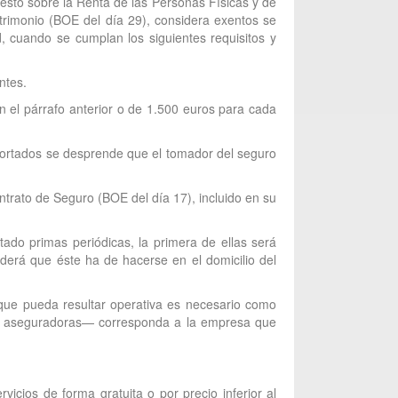
uesto sobre la Renta de las Personas Físicas y de
trimonio (BOE del día 29), considera exentos se
, cuando se cumplan los siguientes requisitos y
ntes.
 el párrafo anterior o de 1.500 euros para cada
aportados se desprende que el tomador del seguro
ntrato de Seguro (BOE del día 17), incluido en su
tado primas periódicas, la primera de ellas será
nderá que éste ha de hacerse en el domicilio del
a que pueda resultar operativa es necesario como
des aseguradoras— corresponda a la empresa que
vicios de forma gratuita o por precio inferior al