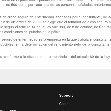
ón es de 500 euros por cada una de las personas señaladas anteriorme
s de dicho seguro de enfermedad abonadas por el consultante, de ac
e 12 de diciembre de 2005, se exige que el tomador de dicho seguro se
ue según el artículo 14 de la Ley 50/1980, de 8 de octubre, de Contr
as condiciones estipuladas en la póliza.
del seguro de enfermedad es la empresa en la que trabaja el consultan
educibles, en la determinación del rendimiento neto de la consultant
, conforme a lo dispuesto en el apartado 1 del artículo 89 de la Ley
Support
Contact
sultations