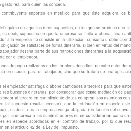
gasto real para quien las conceda.
contribuyente importes en metálico para que éste adquiera los bie
istinguirse de aquellos otros supuestos, en los que se produce una 
; es decir, supuestos en que la empresa se limita a abonar una cant
jador a la empresa no consiste en la utilización, consumo u obtención d
obligación de satisfacer de forma dineraria, si bien en virtud del mand
 trabajador destina parte de sus retribuciones dinerarias a la adquisic
nte por el empleador.
ones de pago realizadas en los términos descritos, no cabe entender 
ajo en especie para el trabajador, sino que se tratará de una aplicació
el empleador satisfaga o abone cantidades a terceros para que estos
e retribuciones dinerarias, por considerar que existe mediación de pag
leador al tercero en cumplimiento de los compromisos asumidos con su
e tal supuesto resulta necesario que la retribución en especie esté
abajo, es decir, que la empresa venga obligada (en función del conveni
das por la empresa a los suministradores no se considerarían como un
es en especie acordadas en el contrato de trabajo, por lo que resu
n en el artículo 42 de la Ley del Impuesto.