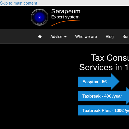
Skip to main content
Advice
Who we are
Blog
Ser
Tax Consu
Services in 
Easytax - 5€
Taxbreak - 40€ /year
Taxbreak Plus - 100€ /y