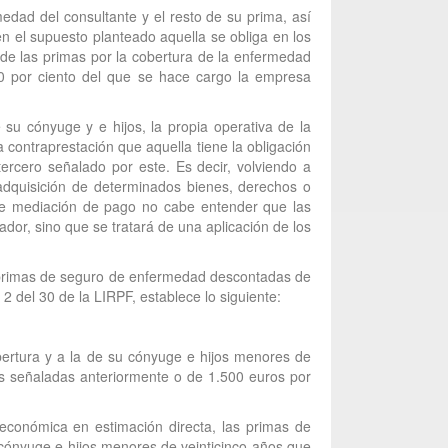
dad del consultante y el resto de su prima, así
 el supuesto planteado aquella se obliga en los
o de las primas por la cobertura de la enfermedad
o 50 por ciento del que se hace cargo la empresa
 su cónyuge y e hijos, la propia operativa de la
 contraprestación que aquella tiene la obligación
tercero señalado por este. Es decir, volviendo a
a adquisición de determinados bienes, derechos o
mple mediación de pago no cabe entender que las
dor, sino que se tratará de una aplicación de los
as primas de seguro de enfermedad descontadas de
 2 del 30 de la LIRPF, establece lo siguiente:
bertura y a la de su cónyuge e hijos menores de
as señaladas anteriormente o de 1.500 euros por
 económica en estimación directa, las primas de
 cónyuge e hijos menores de veinticinco años que