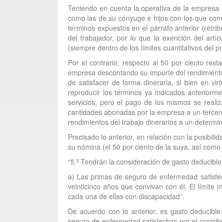
Teniendo en cuenta la operativa de la empresa 
como las de su cónyuge e hijos con los que con
términos expuestos en el párrafo anterior (retri
del trabajador, por lo que la exención del artí
(siempre dentro de los límites cuantitativos del p
Por el contrario, respecto al 50 por ciento res
empresa descontando su importe del rendimiento n
de satisfacer de forma dineraria, si bien en vi
reproducir los términos ya indicados anteriorme
servicios, pero el pago de los mismos se reali
cantidades abonadas por la empresa a un tercero 
rendimientos del trabajo dinerarios a un determ
Precisado lo anterior, en relación con la posib
su nómina (el 50 por ciento de la suya, así como l
“5.ª Tendrán la consideración de gasto deducible
a) Las primas de seguro de enfermedad satisfec
veinticinco años que convivan con él. El límit
cada una de ellas con discapacidad”.
De acuerdo con lo anterior, es gasto deducible
seguro de enfermedad satisfechas por el contrib