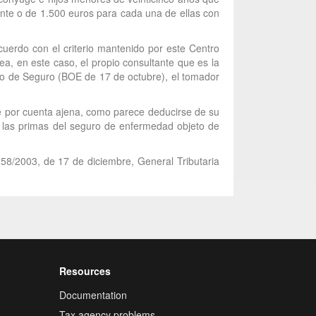
nte o de 1.500 euros para cada una de ellas con
uerdo con el criterio mantenido por este Centro
a, en este caso, el propio consultante que es la
ato de Seguro (BOE de 17 de octubre), el tomador
te por cuenta ajena, como parece deducirse de su
e, las primas del seguro de enfermedad objeto de
 58/2003, de 17 de diciembre, General Tributaria
Resources
Documentation
Tax agency problems