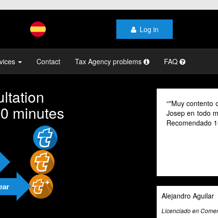
Log in
vices
Contact
Tax Agency problems
FAQ
ltation
"Muy contento con el profesio
10 minutes
Josep en todo momento, mi gest
Recomendado 100% "
ear
Alejandro Aguilar
Licenciado en Comercio Internaciona