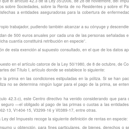
ie que el artículo 42.3 de la Ley 35/2006, de 28 de noviembre, del Imp
stos sobre Sociedades, sobre la Renta de no Residentes y sobre el Pa
atisfechas a entidades aseguradoras para la cobertura de enfermedad
ropio trabajador, pudiendo también alcanzar a su cónyuge y descendie
edan de 500 euros anuales por cada una de las personas señaladas en
cha cuantía constituirá retribución en especie”.
ación de esta exención al supuesto consultado, en el que de los datos 
puesto en el artículo catorce de la Ley 50/1980, de 8 de octubre, de Co
tes del Título I, artículo donde se establece lo siguiente:
 la prima en las condiciones estipuladas en la póliza. Si se han pac
póliza no se determina ningún lugar para el pago de la prima, se ente
ículo 42.3.c), este Centro directivo ha venido considerando que par
l seguro —el obligado al pago de las primas o cuotas a las entida
V3362-13, V1404-15, V3299-16 y V0389-17, entre otras.
da Ley del Impuesto recoge la siguiente definición de rentas en especie:
onsumo u obtención, para fines particulares, de bienes, derechos o ser