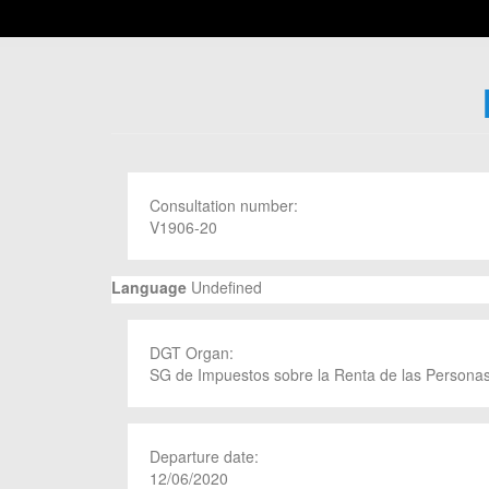
Consultation number:
V1906-20
Language
Undefined
DGT Organ:
SG de Impuestos sobre la Renta de las Personas
Departure date:
12/06/2020