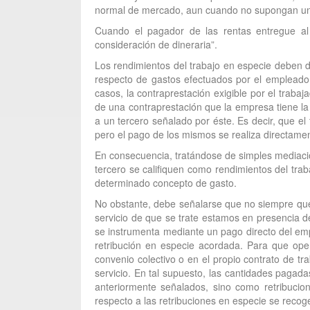
normal de mercado, aun cuando no supongan un 
Cuando el pagador de las rentas entregue al 
consideración de dineraria”.
Los rendimientos del trabajo en especie deben d
respecto de gastos efectuados por el empleado
casos, la contraprestación exigible por el traba
de una contraprestación que la empresa tiene la 
a un tercero señalado por éste. Es decir, que el
pero el pago de los mismos se realiza directame
En consecuencia, tratándose de simples mediaci
tercero se califiquen como rendimientos del trab
determinado concepto de gasto.
No obstante, debe señalarse que no siempre que 
servicio de que se trate estamos en presencia d
se instrumenta mediante un pago directo del emp
retribución en especie acordada. Para que oper
convenio colectivo o en el propio contrato de tr
servicio. En tal supuesto, las cantidades paga
anteriormente señalados, sino como retribucion
respecto a las retribuciones en especie se recoge