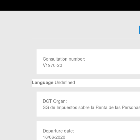
Consultation number:
V1970-20
Language
Undefined
DGT Organ:
SG de Impuestos sobre la Renta de las Personas
Departure date:
16/06/2020