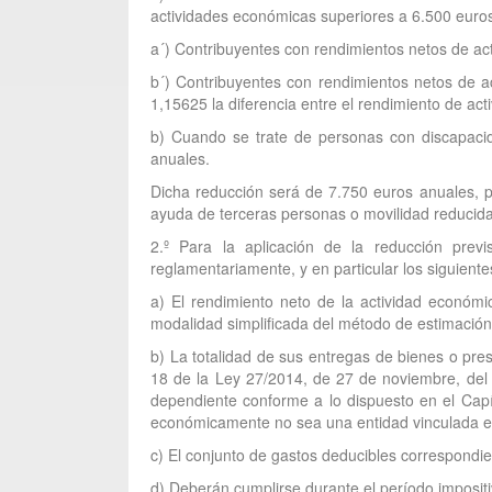
actividades económicas superiores a 6.500 euro
a´) Contribuyentes con rendimientos netos de ac
b´) Contribuyentes con rendimientos netos de a
1,15625 la diferencia entre el rendimiento de ac
b) Cuando se trate de personas con discapacid
anuales.
Dicha reducción será de 7.750 euros anuales, p
ayuda de terceras personas o movilidad reducida,
2.º Para la aplicación de la reducción prev
reglamentariamente, y en particular los siguiente
a) El rendimiento neto de la actividad económi
modalidad simplificada del método de estimación d
b) La totalidad de sus entregas de bienes o pres
18 de la Ley 27/2014, de 27 de noviembre, del
dependiente conforme a lo dispuesto en el Capítu
económicamente no sea una entidad vinculada en 
c) El conjunto de gastos deducibles correspondi
d) Deberán cumplirse durante el período impositi