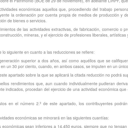
sobre el Patrimonio (BOE de 29 de noviembre), en adelante LIRPF, que
ctividades económicas aquellos que, procediendo del trabajo persona
buyente la ordenación por cuenta propia de medios de producción y
ción de bienes o servicios.
imientos de las actividades extractivas, de fabricación, comercio o pr
nstrucción, mineras, y el ejercicio de profesiones liberales, artísticas 
e lo siguiente en cuanto a las reducciones se refiere:
generación superior a dos años, así como aquéllos que se califiq
n en un 30 por ciento, cuando, en ambos casos, se imputen en un único
 este apartado sobre la que se aplicará la citada reducción no podrá s
uellos rendimientos que, aun cuando individualmente pudieran deriva
nte indicados, procedan del ejercicio de una actividad económica que 
stos en el número 2.º de este apartado, los contribuyentes podrán 
ividades económicas se minorará en las siguientes cuantías:
 económicas sean inferiores a 14.450 euros, siempre que no tengan re