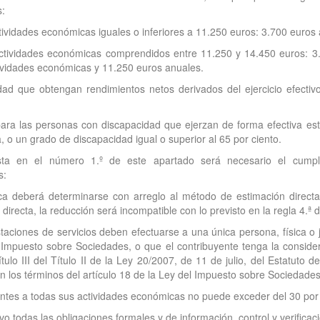
s:
tividades económicas iguales o inferiores a 11.250 euros: 3.700 euros
ctividades económicas comprendidos entre 11.250 y 14.450 euros: 3.
tividades económicas y 11.250 euros anuales.
ad que obtengan rendimientos netos derivados del ejercicio efectiv
ara las personas con discapacidad que ejerzan de forma efectiva est
 o un grado de discapacidad igual o superior al 65 por ciento.
ista en el número 1.º de este apartado será necesario el cumpl
s:
ca deberá determinarse con arreglo al método de estimación directa
irecta, la reducción será incompatible con lo previsto en la regla 4.ª d
taciones de servicios deben efectuarse a una única persona, física o ju
 Impuesto sobre Sociedades, o que el contribuyente tenga la consi
lo III del Título II de la Ley 20/2007, de 11 de julio, del Estatuto 
los términos del artículo 18 de la Ley del Impuesto sobre Sociedades
entes a todas sus actividades económicas no puede exceder del 30 por 
vo todas las obligaciones formales y de información, control y verific