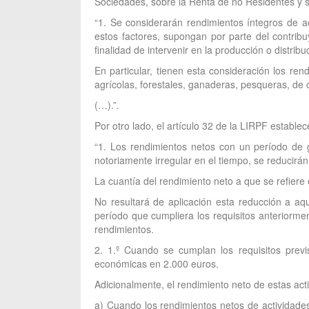
Sociedades, sobre la Renta de no Residentes y 
“1. Se considerarán rendimientos íntegros de a
estos factores, supongan por parte del contri
finalidad de intervenir en la producción o distribu
En particular, tienen esta consideración los rend
agrícolas, forestales, ganaderas, pesqueras, de co
(…).”.
Por otro lado, el artículo 32 de la LIRPF establec
“1. Los rendimientos netos con un período de 
notoriamente irregular en el tiempo, se reducirá
La cuantía del rendimiento neto a que se refiere
No resultará de aplicación esta reducción a aq
período que cumpliera los requisitos anteriorme
rendimientos.
2. 1.º Cuando se cumplan los requisitos previ
económicas en 2.000 euros.
Adicionalmente, el rendimiento neto de estas act
a) Cuando los rendimientos netos de actividades