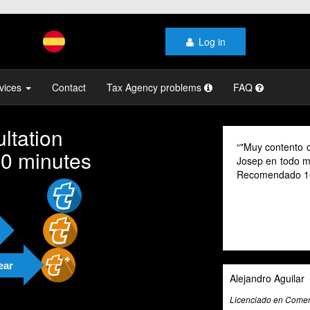
Log in
vices
Contact
Tax Agency problems
FAQ
ltation
"Muy contento con el profesio
10 minutes
Josep en todo momento, mi gest
Recomendado 100% "
ear
Alejandro Aguilar
Licenciado en Comercio Internaciona