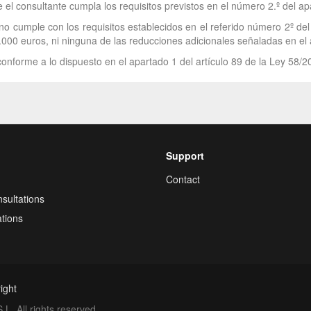
el consultante cumpla los requisitos previstos en el número 2.º del apa
no cumple con los requisitos establecidos en el referido número 2º del 
.000 euros, ni ninguna de las reducciones adicionales señaladas en el a
onforme a lo dispuesto en el apartado 1 del artículo 89 de la Ley 58/2
Support
Contact
sultations
tions
ight
. All rights reserved