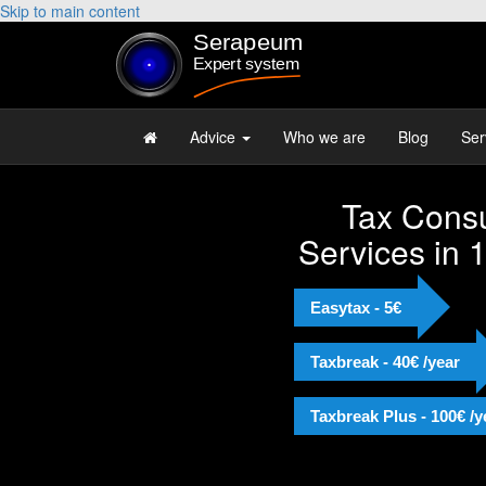
Skip to main content
Advice
Who we are
Blog
Ser
Tax Consu
Services in 
Easytax - 5€
Taxbreak - 40€ /year
Taxbreak Plus - 100€ /y