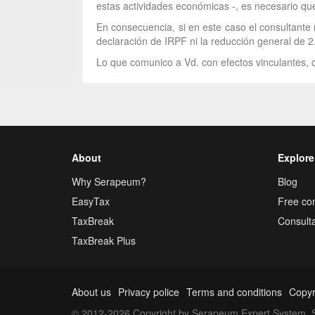
estas actividades económicas -, es necesario que 
En consecuencia, si en este caso el consultante 
declaración de IRPF ni la reducción general de 2
Lo que comunico a Vd. con efectos vinculantes, c
About
Explore
Why Serapeum?
Blog
EasyTax
Free con
TaxBreak
Consulta
TaxBreak Plus
About us
Privacy police
Terms and conditions
Copyr
© 2012-2026 Copyright by Serapeum Expert System, S.L