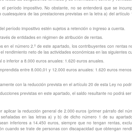
 el período impositivo. No obstante, no se entenderá que se incump
cualesquiera de las prestaciones previstas en la letra a) del artícul
del período impositivo estén sujetos a retención o ingreso a cuenta.
través de entidades en régimen de atribución de rentas.
s en el número 2.º de este apartado, los contribuyentes con rentas no
 el rendimiento neto de las actividades económicas en las siguientes c
l o inferior a 8.000 euros anuales: 1.620 euros anuales.
mprendida entre 8.000,01 y 12.000 euros anuales: 1.620 euros menos el 
amente con la reducción prevista en el artículo 20 de esta Ley no pod
ducciones previstas en este apartado, el saldo resultante no podrá ser
r aplicar la reducción general de 2.000 euros (primer párrafo del nú
s señaladas en las letras a) y b) de dicho número 1 de su apartad
ean inferiores a 14.450 euros, siempre que no tengan rentas, excluid
ón cuando se trate de personas con discapacidad que obtengan rendimi