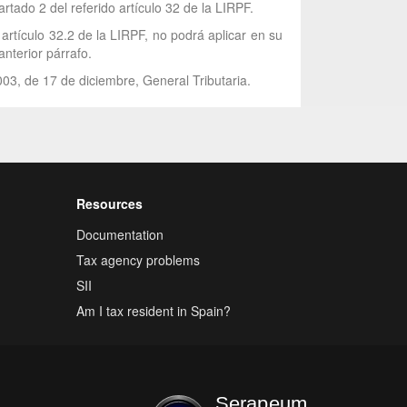
rtado 2 del referido artículo 32 de la LIRPF.
artículo 32.2 de la LIRPF, no podrá aplicar en su
nterior párrafo.
003, de 17 de diciembre, General Tributaria.
Resources
Documentation
Tax agency problems
SII
Am I tax resident in Spain?