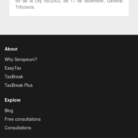
89 de la Ley 58/2003, de 17 de diciembre, General
Tributaria.
About
Why Serapeum?
EasyTax
TaxBreak
TaxBreak Plus
Explore
Blog
Free consultations
Consultations