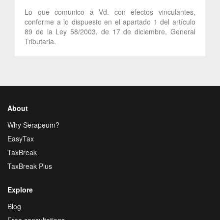
Lo que comunico a Vd. con efectos vinculantes,
conforme a lo dispuesto en el apartado 1 del artículo
89 de la Ley 58/2003, de 17 de diciembre, General
Tributaria.
About
Why Serapeum?
EasyTax
TaxBreak
TaxBreak Plus
Explore
Blog
Free consultations