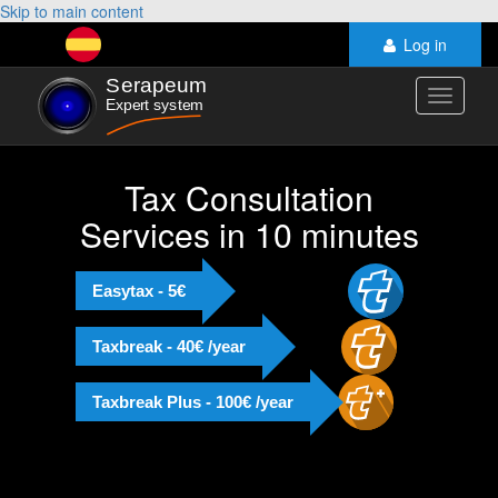
Skip to main content
Log in
Toggle
navigati
Tax Consultation
Services in 10 minutes
Easytax - 5€
Taxbreak - 40€ /year
Taxbreak Plus - 100€ /year