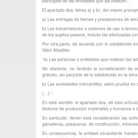
partícipes de las entidades que las realicen.”.
El apartado dos, letras a) y b), del mismo precep
a) Las entregas de bienes y prestaciones de serv
b) Las transmisiones o cesiones de uso a tercero
de los sujetos pasivos, incluso las efectuadas co
Por otra parte, de acuerdo con lo establecido en
Valor Añadido:
“a) Las personas o entidades que realicen las act
No obstante, no tendrán la consideración de em
gratuito, sin perjuicio de lo establecido en la letra
b) Las sociedades mercantiles, salvo prueba en c
(…).”.
En este sentido, el apartado dos, de este artícu
factores de producción materiales y humanos o de 
En particular, tienen esta consideración las acti
ganaderas, pesqueras, de construcción, mineras y e
En consecuencia, la entidad consultante transmi