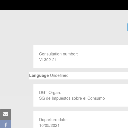
Consultation number:
V1302-21
Language
Undefined
DGT Organ:
SG de Impuestos sobre el Consumo
Departure date:
10/05/2021