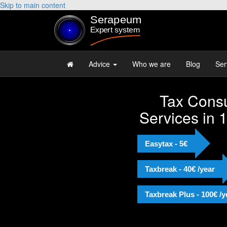
Skip to main content
Advice
Who we are
Blog
Ser
Tax Consu
Services in 
Easytax - 5€
Taxbreak - 40€ /year
Taxbreak Plus - 100€ /y