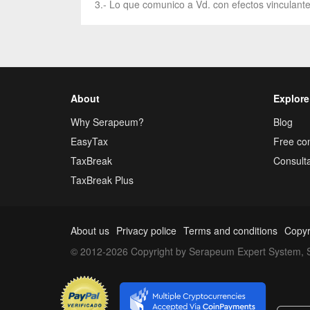
3.- Lo que comunico a Vd. con efectos vinculante
About
Explore
Why Serapeum?
Blog
EasyTax
Free con
TaxBreak
Consulta
TaxBreak Plus
About us
Privacy police
Terms and conditions
Copyr
© 2012-2026 Copyright by Serapeum Expert System, S.L