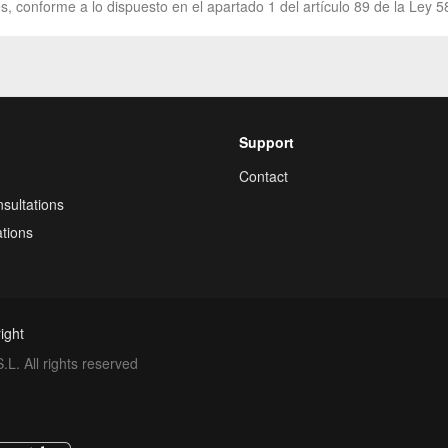
s, conforme a lo dispuesto en el apartado 1 del artículo 89 de la Ley 5
Support
Contact
sultations
tions
ight
. All rights reserved