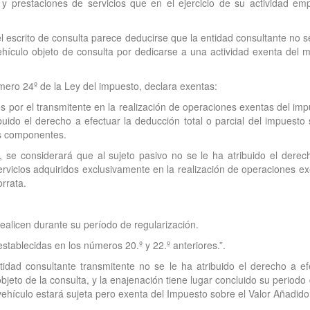
 prestaciones de servicios que en el ejercicio de su actividad empre
 el escrito de consulta parece deducirse que la entidad consultante no 
ehículo objeto de consulta por dedicarse a una actividad exenta del mi
úmero 24º de la Ley del impuesto, declara exentas:
 por el transmitente en la realización de operaciones exentas del impu
uido el derecho a efectuar la deducción total o parcial del impuesto s
os componentes.
r, se considerará que al sujeto pasivo no se le ha atribuido el derec
ervicios adquiridos exclusivamente en la realización de operaciones ex
rrata.
realicen durante su período de regularización.
tablecidas en los números 20.º y 22.º anteriores.”.
tidad consultante transmitente no se le ha atribuido el derecho a ef
 objeto de la consulta, y la enajenación tiene lugar concluido su period
 vehículo estará sujeta pero exenta del Impuesto sobre el Valor Añadido