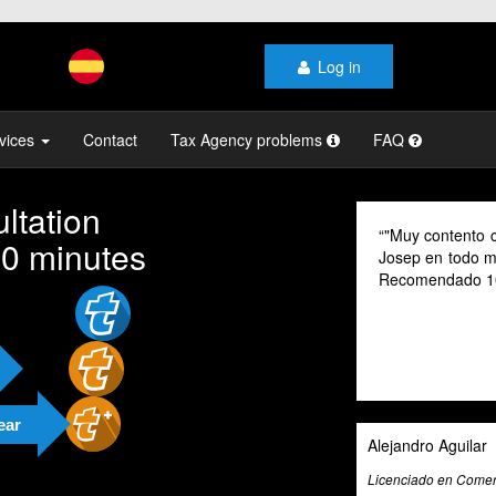
Log in
vices
Contact
Tax Agency problems
FAQ
ltation
"Muy contento c
10 minutes
Josep en todo mo
Recomendado 1
ear
Alejandro Aguilar
Licenciado en Comerc