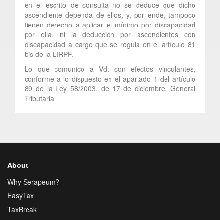
en el escrito de consulta no se deduce que dicho
ascendiente dependa de ellos, y, por ende, tampoco
tienen derecho a aplicar el mínimo por discapacidad
por ella, ni la deducción por ascendientes con
discapacidad a cargo que se regula en el artículo 81
bis de la LIRPF.
Lo que comunico a Vd. con efectos vinculantes,
conforme a lo dispuesto en el apartado 1 del artículo
89 de la Ley 58/2003, de 17 de diciembre, General
Tributaria.
About
Why Serapeum?
EasyTax
TaxBreak