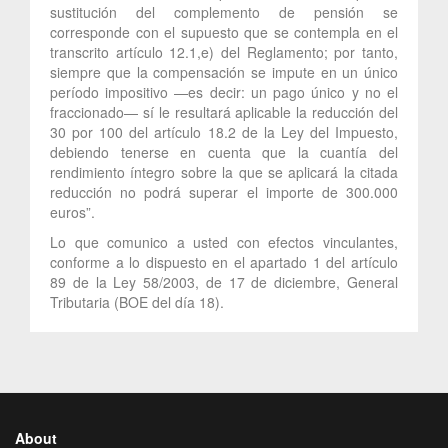
sustitución del complemento de pensión se
corresponde con el supuesto que se contempla en el
transcrito artículo 12.1,e) del Reglamento; por tanto,
siempre que la compensación se impute en un único
período impositivo —es decir: un pago único y no el
fraccionado— sí le resultará aplicable la reducción del
30 por 100 del artículo 18.2 de la Ley del Impuesto,
debiendo tenerse en cuenta que la cuantía del
rendimiento íntegro sobre la que se aplicará la citada
reducción no podrá superar el importe de 300.000
euros”.
Lo que comunico a usted con efectos vinculantes,
conforme a lo dispuesto en el apartado 1 del artículo
89 de la Ley 58/2003, de 17 de diciembre, General
Tributaria (BOE del día 18).
About