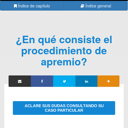
Índice de capítulo
Índice general
¿En qué consiste el
procedimiento de
apremio?
ACLARE SUS DUDAS CONSULTANDO SU
CASO PARTICULAR