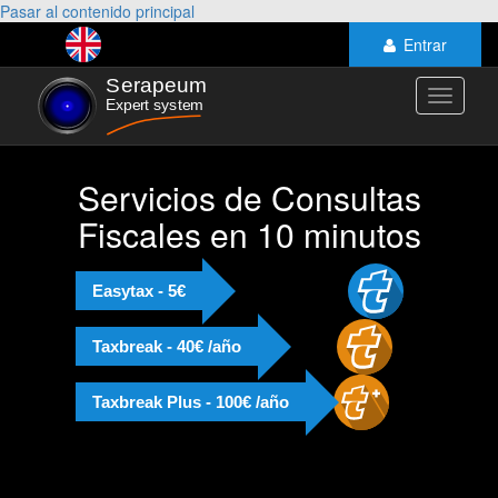
Pasar al contenido principal
Entrar
Toggle
navigati
Servicios de Consultas
Fiscales en 10 minutos
Easytax - 5€
Taxbreak - 40€ /año
Taxbreak Plus - 100€ /año