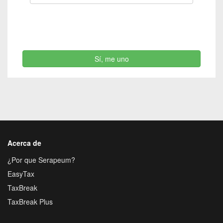
Sí, me uno
Acerca de
¿Por que Serapeum?
EasyTax
TaxBreak
TaxBreak Plus