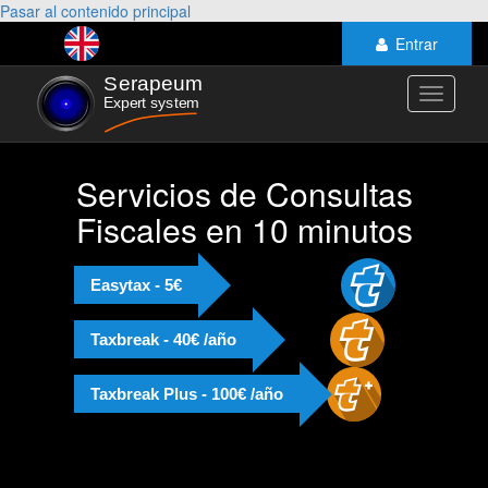
Pasar al contenido principal
Entrar
Toggle
navigati
Servicios de Consultas
Fiscales en 10 minutos
Easytax - 5€
Taxbreak - 40€ /año
Taxbreak Plus - 100€ /año