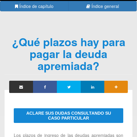
Índice de capítulo
Índice general
¿Qué plazos hay para
pagar la deuda
apremiada?
ACLARE SUS DUDAS CONSULTANDO SU
CASO PARTICULAR
Los plazos de ingreso de las deudas apremiadas son